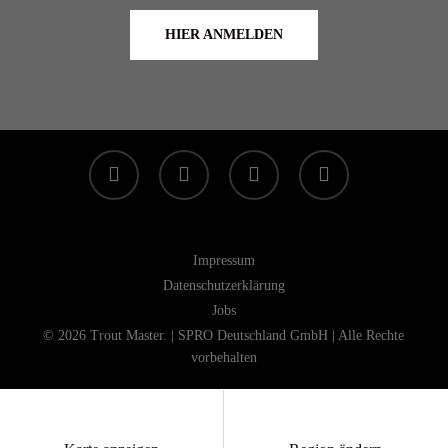
HIER ANMELDEN
facebook
linkedin
youtube
instagram
Impressum
Datenschutzerklärung
Jobs
© 2026 Trout Master. | SPRO Deutschland GmbH | Alle Rechte
vorbehalten