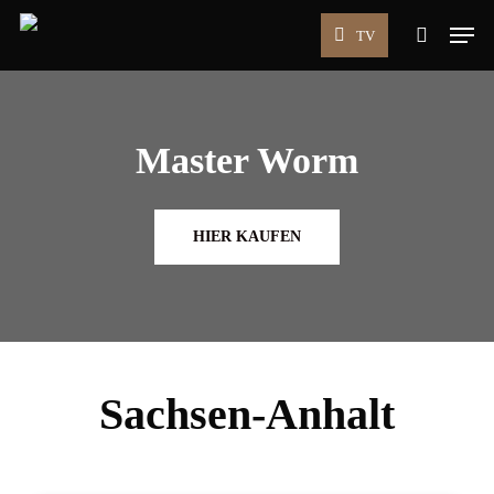
Skip
Men
TV
to
search
main
content
Master Worm
HIER KAUFEN
Sachsen-Anhalt