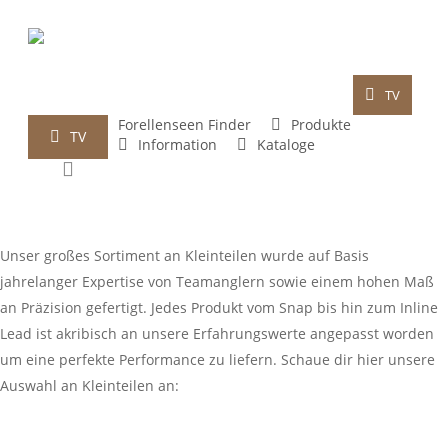
Skip
to
main
content
TV
Startseite
>
Produkte
>
Kleinteile
Forellenseen Finder
Produkte
TV
Information
Kataloge
Kleinteile
search
Unser großes Sortiment an Kleinteilen wurde auf Basis
jahrelanger Expertise von Teamanglern sowie einem hohen Maß
an Präzision gefertigt. Jedes Produkt vom Snap bis hin zum Inline
Lead ist akribisch an unsere Erfahrungswerte angepasst worden
um eine perfekte Performance zu liefern. Schaue dir hier unsere
Auswahl an Kleinteilen an: