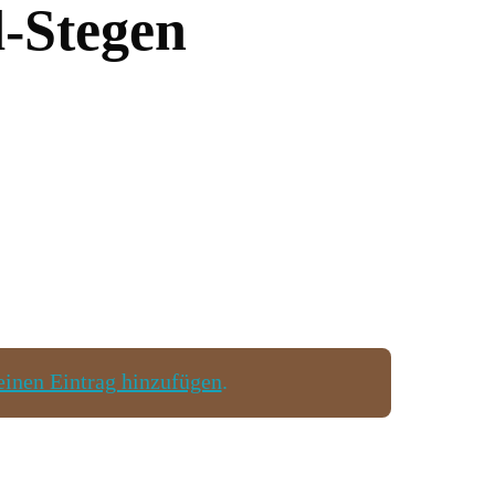
d-Stegen
einen Eintrag hinzufügen
.