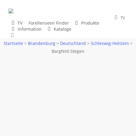
Skip
to
TV
main
TV
Forellenseen Finder
Produkte
content
Information
Kataloge
search
Startseite
>
Brandenburg
>
Deutschland
>
Schleswig-Holstein
>
Bargfeld-Stegen