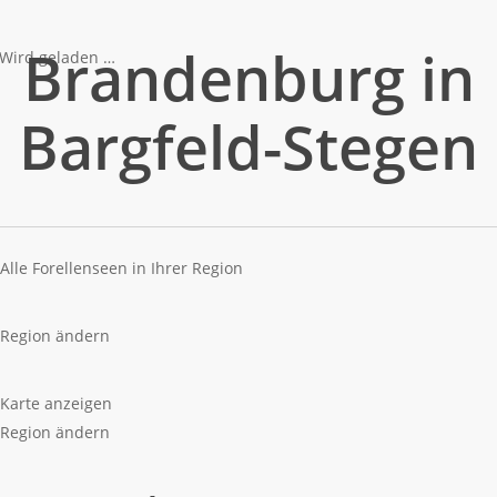
Brandenburg in
Wird geladen …
Bargfeld-Stegen
Alle Forellenseen in Ihrer Region
Region ändern
Karte anzeigen
Region ändern