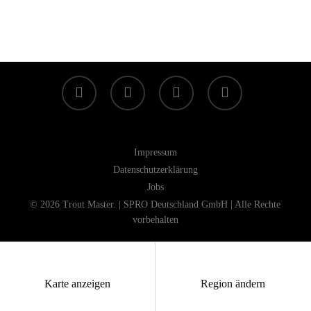
Wird geladen …
facebook
linkedin
youtube
instagram
Impressum
Datenschutzerklärung
Jobs
© 2026 Trout Master. | SPRO Deutschland GmbH | Alle Rechte
vorbehalten
Karte anzeigen
Region ändern