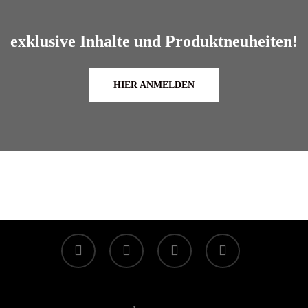
exklusive Inhalte und Produktneuheiten!
HIER ANMELDEN
Wird geladen …
facebook
linkedin
youtube
instagram