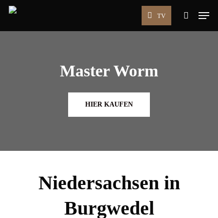
Skip
Men
TV
to
search
main
content
Master Worm
HIER KAUFEN
Niedersachsen in
Burgwedel