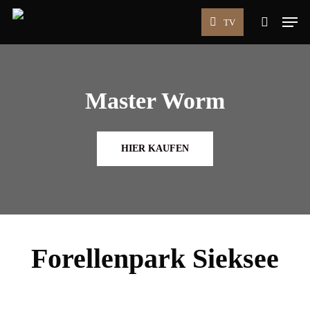
Skip
Men
TV
to
search
main
content
Master Worm
HIER KAUFEN
Forellenpark Sieksee