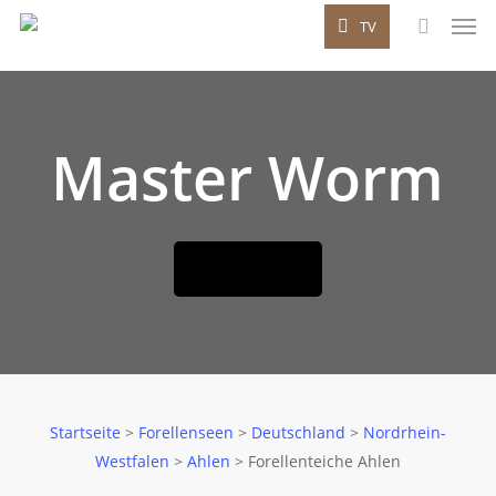
Men
Skip
TV
to
search
main
content
Master Worm
HIER KAUFEN
Startseite
>
Forellenseen
>
Deutschland
>
Nordrhein-
Westfalen
>
Ahlen
>
Forellenteiche Ahlen