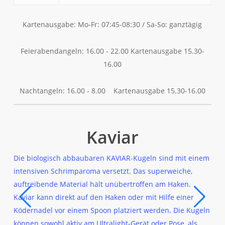
Kartenausgabe: Mo-Fr: 07:45-08:30 / Sa-So: ganztägig
Feierabendangeln: 16.00 - 22.00 Kartenausgabe 15.30-
16.00
Nachtangeln: 16.00 - 8.00 Kartenausgabe 15.30-16.00
Kaviar
Die biologisch abbaubaren KAVIAR-Kugeln sind mit einem
Per
intensiven Schrimparoma versetzt. Das superweiche,
Hak
auftreibende Material hält unübertroffen am Haken.
ein
Kaviar kann direkt auf den Haken oder mit Hilfe einer
dehn
Ködernadel vor einem Spoon platziert werden. Die Kugeln
ein
können sowohl aktiv am Ultralight-Gerät oder Pose, als
kan