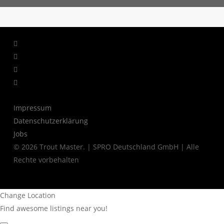
facebook
linkedin
youtube
instagram
Impressum
Datenschutzerklärung
Jobs
© 2026 Trout Master. | SPRO Deutschland GmbH | Alle
Rechte vorbehalten
Change Location
Find awesome listings near you!