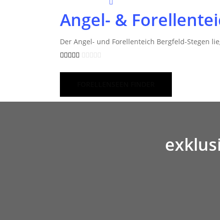
Angel- & Forellente
Der Angel- und Forellenteich Bergfeld-Stegen lie
FORELLENSEEN FINDER
exklus