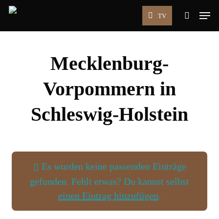
Skip
Men
TV
to
search
main
content
Mecklenburg-
Vorpommern in
Schleswig-Holstein
Es wurden keine passenden Einträge
gefunden. Fehlt etwas? Du kannst selbst
Wird geladen …
einen Eintrag hinzufügen
.