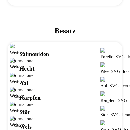
Besatz
Salmoniden
Hecht
Aal
Karpfen
Stör
Wels