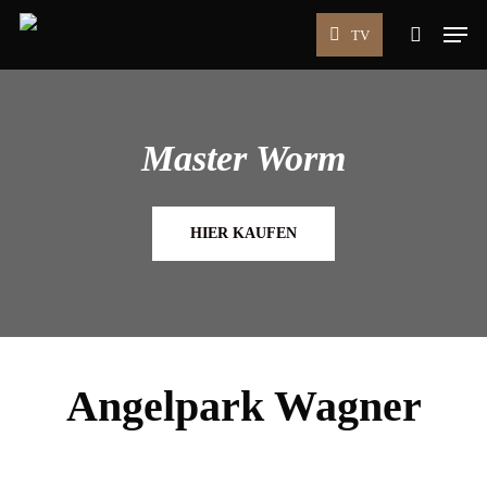
Skip
Men
TV
to
search
main
content
Master Worm
HIER KAUFEN
Angelpark Wagner