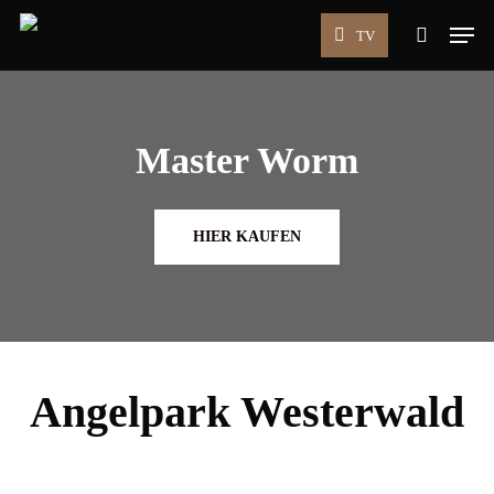
Skip
Men
TV
to
search
main
content
Master Worm
HIER KAUFEN
Angelpark Westerwald