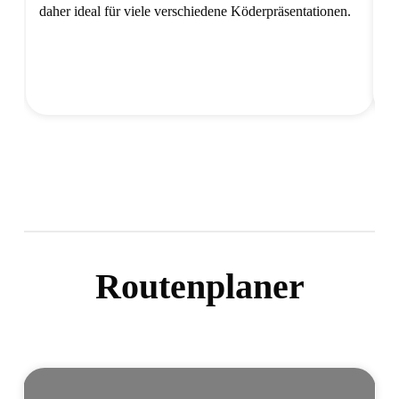
daher ideal für viele verschiedene Köderpräsentationen.
Ge
ge
ge
i
Routenplaner