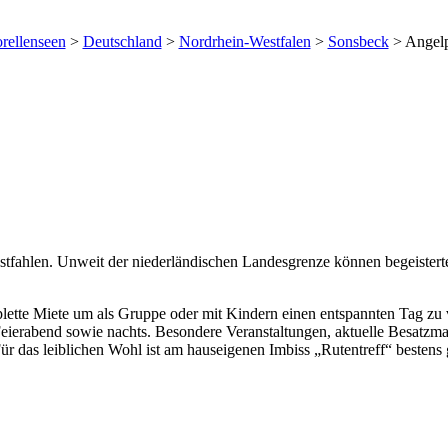
rellenseen
>
Deutschland
>
Nordrhein-Westfalen
>
Sonsbeck
>
Angel
tfahlen. Unweit der niederländischen Landesgrenze können begeistert
plette Miete um als Gruppe oder mit Kindern einen entspannten Tag zu 
Feierabend sowie nachts. Besondere Veranstaltungen, aktuelle Besat
 das leiblichen Wohl ist am hauseigenen Imbiss „Rutentreff“ bestens 