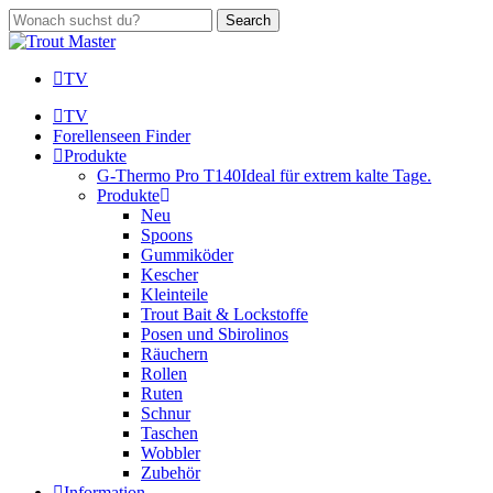
Skip
Search
to
Close
main
Search
content
TV
search
Menu
TV
Forellenseen Finder
Produkte
G-Thermo Pro T140
Ideal für extrem kalte Tage.
Produkte
Neu
Spoons
Gummiköder
Kescher
Kleinteile
Trout Bait & Lockstoffe
Posen und Sbirolinos
Räuchern
Rollen
Ruten
Schnur
Taschen
Wobbler
Zubehör
Information