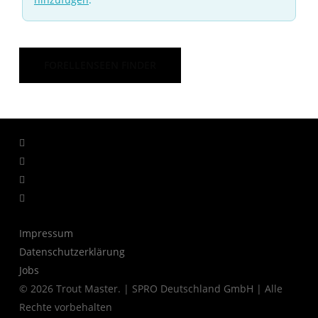
FORELLENSEEN FINDER
facebook
linkedin
youtube
instagram
Impressum
Datenschutzerklärung
Jobs
© 2026 Trout Master. | SPRO Deutschland GmbH | Alle
Rechte vorbehalten