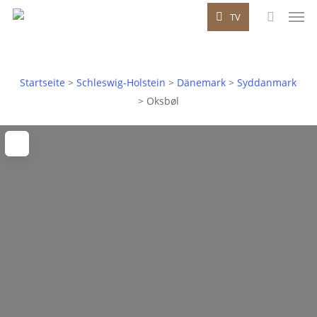
Men
Skip
TV
to
search
main
content
Startseite
>
Schleswig-Holstein
>
Dänemark
>
Syddanmark
>
Oksbøl