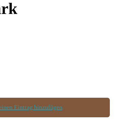
ark
einen Eintrag hinzufügen
.