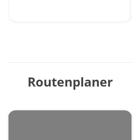
s
D
Routenplaner