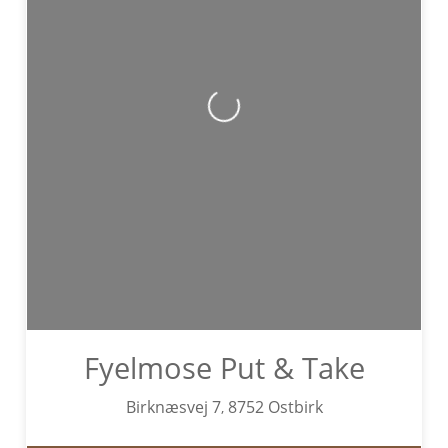
Wird geladen …
Fyelmose Put & Take
Birknæsvej 7
8752
Ostbirk
,