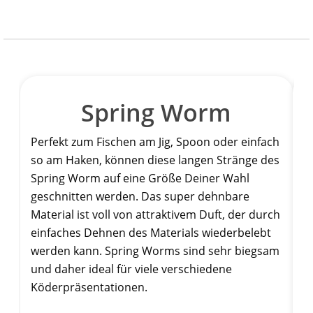
Spring Worm
Perfekt zum Fischen am Jig, Spoon oder einfach
D
so am Haken, können diese langen Stränge des
m
Spring Worm auf eine Größe Deiner Wahl
D
geschnitten werden. Das super dehnbare
u
Material ist voll von attraktivem Duft, der durch
a
einfaches Dehnen des Materials wiederbelebt
v
werden kann. Spring Worms sind sehr biegsam
k
und daher ideal für viele verschiedene
P
Köderpräsentationen.
g
C