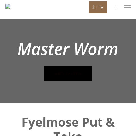
Men
Skip
TV
to
search
main
content
Master Worm
HIER KAUFEN
Fyelmose Put &