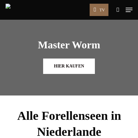
Skip
Men
TV
to
search
main
content
Master Worm
HIER KAUFEN
Alle Forellenseen in
Niederlande