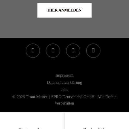
HIER ANMELDEN
facebook
linkedin
youtube
instagram
Impressum
Datenschutzerklärung
Jobs
© 2026 Trout Master. | SPRO Deutschland GmbH | Alle Rechte
vorbehalten