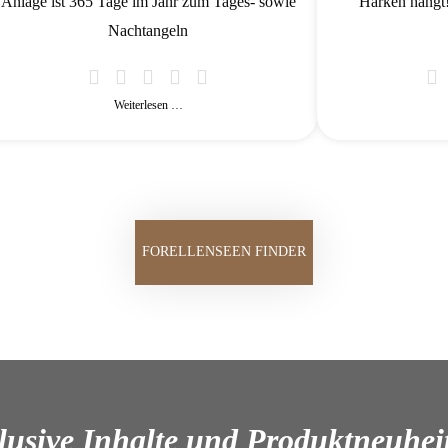
Anlage ist 365 Tage im Jahr zum Tages- sowie
Harken hängt!
Nachtangeln
Weiterlesen …
FORELLENSEEN FINDER
lusive Inhalte und Produktneuhei