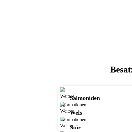
Besat
Salmoniden
Wels
Stör