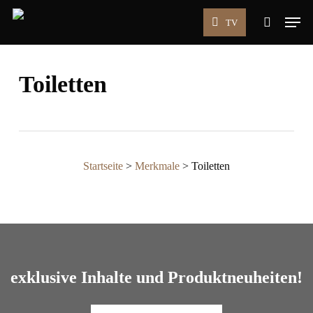
Skip
Men
TV
to
search
main
content
Toiletten
Startseite
>
Merkmale
>
Toiletten
exklusive Inhalte und Produktneuheiten!