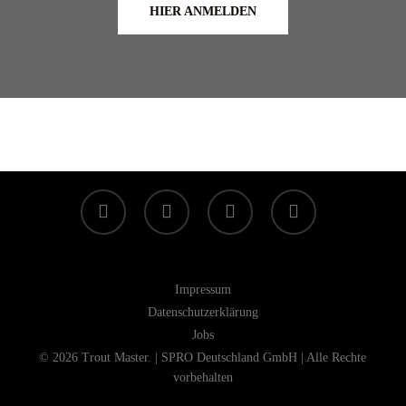
HIER ANMELDEN
facebook
linkedin
youtube
instagram
Impressum
Datenschutzerklärung
Jobs
© 2026 Trout Master. | SPRO Deutschland GmbH | Alle Rechte
vorbehalten