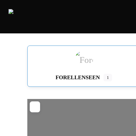
Skip
to
main
content
FORELLENSEEN
1