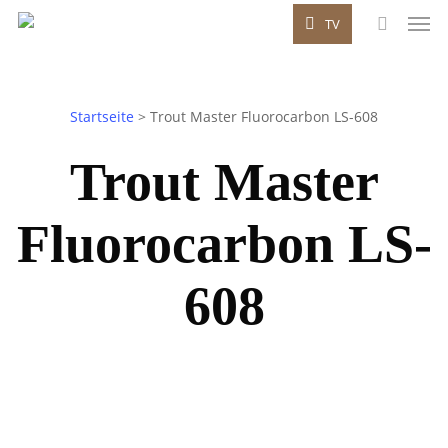
Men
Skip
TV
to
search
main
content
Startseite
>
Trout Master Fluorocarbon LS-608
Trout Master
Fluorocarbon LS-
608