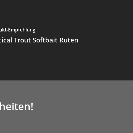
ukt-Empfehlung
tical Trout Softbait Ruten
heiten!