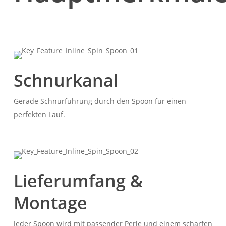
Schnurkanal
Gerade Schnurführung durch den Spoon für einen
perfekten Lauf.
Lieferumfang &
Montage
Jeder Spoon wird mit passender Perle und einem scharfen