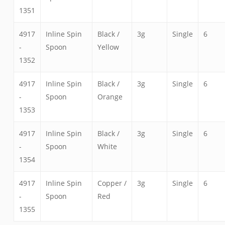
1351
4917
Inline Spin
Black /
3g
Single
6
-
Spoon
Yellow
1352
4917
Inline Spin
Black /
3g
Single
6
-
Spoon
Orange
1353
4917
Inline Spin
Black /
3g
Single
6
-
Spoon
White
1354
4917
Inline Spin
Copper /
3g
Single
6
-
Spoon
Red
1355