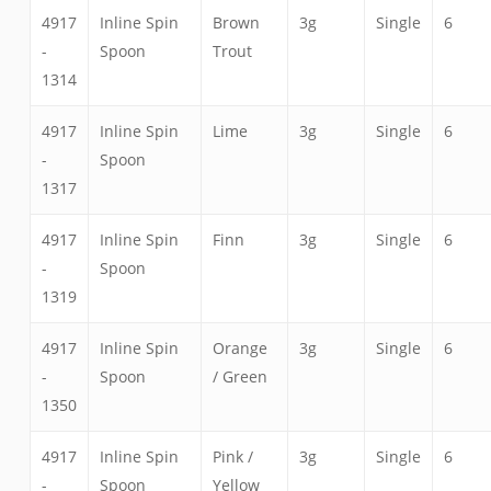
4917
Inline Spin
Brown
3g
Single
6
-
Spoon
Trout
1314
4917
Inline Spin
Lime
3g
Single
6
-
Spoon
1317
4917
Inline Spin
Finn
3g
Single
6
-
Spoon
1319
4917
Inline Spin
Orange
3g
Single
6
-
Spoon
/ Green
1350
4917
Inline Spin
Pink /
3g
Single
6
-
Spoon
Yellow