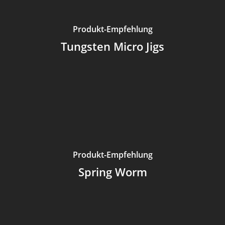
Produkt-Empfehlung
Tungsten Micro Jigs
Produkt-Empfehlung
Spring Worm