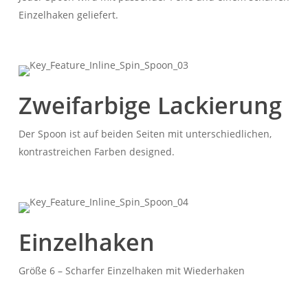
Einzelhaken geliefert.
Zweifarbige Lackierung
Der Spoon ist auf beiden Seiten mit unterschiedlichen,
kontrastreichen Farben designed.
Einzelhaken
Größe 6 – Scharfer Einzelhaken mit Wiederhaken