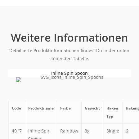
Weitere Informationen
Detaillierte Produktinformationen findest Du in der unten
stehenden Tabelle.
Inline Spin Spoon
Code
Produktname
Farbe
Gewicht
Haken
Haken
Typ
4917
Inline Spin
Rainbow
3g
Single
6
-
Spoon