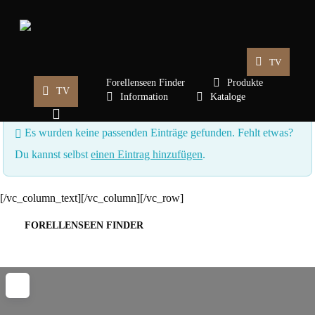
Skip
to
main
TV
content
Startseite
Forellenseen Finder
>
GD-Archiv
Produkte
TV
Information
Kataloge
search
Es wurden keine passenden Einträge gefunden. Fehlt etwas?
Du kannst selbst
einen Eintrag hinzufügen
.
[/vc_column_text][/vc_column][/vc_row]
FORELLENSEEN FINDER