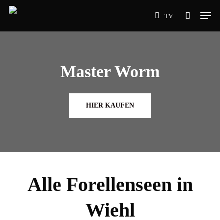
Skip
Men
TV
to
search
main
content
Master Worm
HIER KAUFEN
Alle Forellenseen in
Wiehl