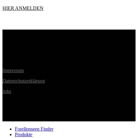
HIER ANMELDEN
facebook
linkedin
youtube
instagram
Impressum
Datenschutzerklärung
Jobs
© 2026 Trout Master. | SPRO Deutschland GmbH | Alle Rechte
vorbehalten
Close
Forellenseen Finder
Menu
Produkte