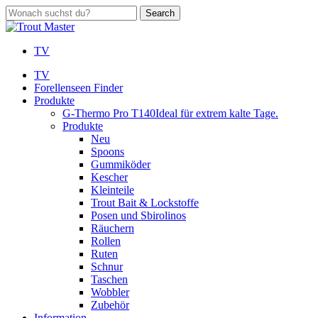
Skip
Search
to
Close
main
Search
content
TV
search
Menu
TV
Forellenseen Finder
Produkte
G-Thermo Pro T140
Ideal für extrem kalte Tage.
Produkte
Neu
Spoons
Gummiköder
Kescher
Kleinteile
Trout Bait & Lockstoffe
Posen und Sbirolinos
Räuchern
Rollen
Ruten
Schnur
Taschen
Wobbler
Zubehör
Information