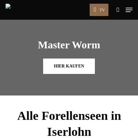
Skip
Men
TV
to
search
main
content
Master Worm
HIER KAUFEN
Alle Forellenseen in
Iserlohn