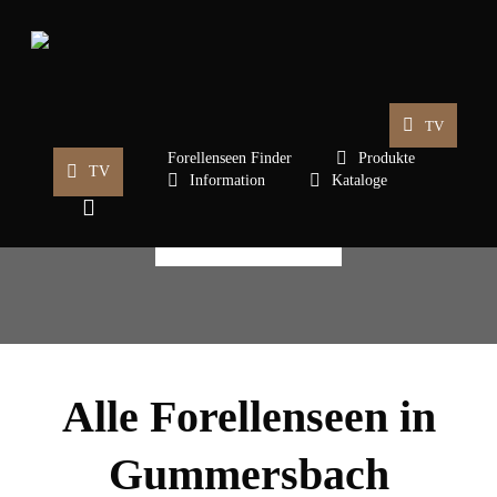
Skip
to
main
content
TV
Master Worm
Forellenseen Finder
Produkte
TV
Information
Kataloge
search
HIER KAUFEN
Alle Forellenseen in
Gummersbach