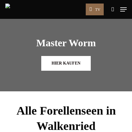
Skip
Men
TV
to
search
main
content
Master Worm
HIER KAUFEN
Alle Forellenseen in
Walkenried