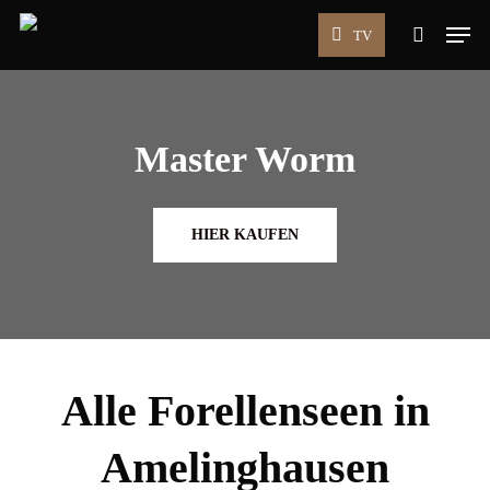
Skip
Men
TV
to
search
main
content
Master Worm
HIER KAUFEN
Alle Forellenseen in
Amelinghausen