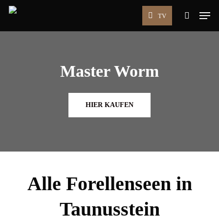
Skip
Men
TV
to
search
main
content
Master Worm
HIER KAUFEN
Alle Forellenseen in
Taunusstein