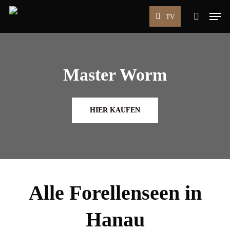
Skip
Men
TV
to
search
main
content
Master Worm
HIER KAUFEN
Alle Forellenseen in
Hanau