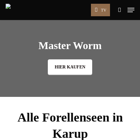
Skip
Men
TV
to
search
main
content
Master Worm
HIER KAUFEN
Alle Forellenseen in
Karup