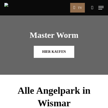
Skip
Men
TV
to
search
main
content
Master Worm
HIER KAUFEN
Alle Angelpark in
Wismar