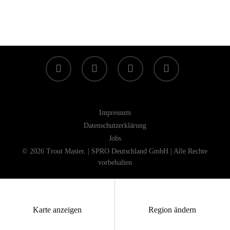
facebook
linkedin
youtube
instagram
Impressum
Datenschutzerklärung
Jobs
© 2026 Trout Master. | SPRO Deutschland GmbH | Alle Rechte
vorbehalten
Karte anzeigen
Region ändern