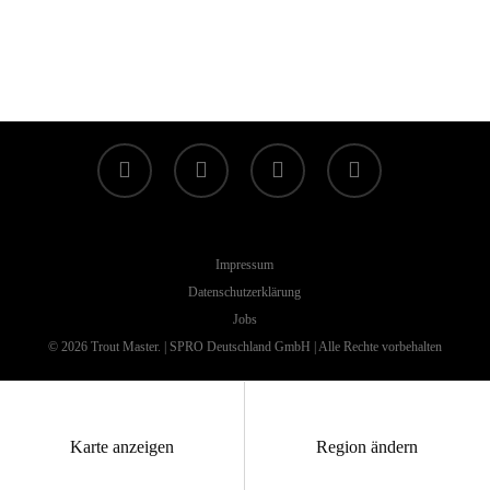
facebook
linkedin
youtube
instagram
Impressum
Datenschutzerklärung
Jobs
© 2026 Trout Master. | SPRO Deutschland GmbH | Alle Rechte vorbehalten
Karte anzeigen
Region ändern