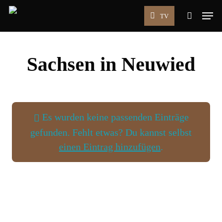
Skip
Men
TV
to
search
main
content
Sachsen in Neuwied
Es wurden keine passenden Einträge
gefunden. Fehlt etwas? Du kannst selbst
einen Eintrag hinzufügen
.
Wird geladen …