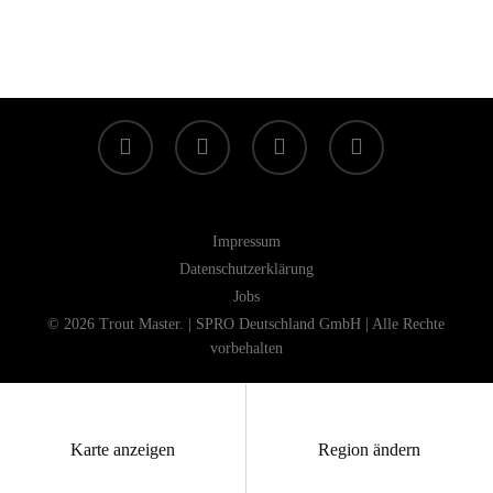
facebook
linkedin
youtube
instagram
Impressum
Datenschutzerklärung
Jobs
© 2026 Trout Master. | SPRO Deutschland GmbH | Alle Rechte
vorbehalten
Karte anzeigen
Region ändern