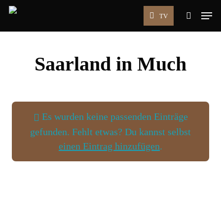
Skip
Men
TV
to
search
main
content
Saarland in Much
Es wurden keine passenden Einträge
gefunden. Fehlt etwas? Du kannst selbst
einen Eintrag hinzufügen
.
Wird geladen …