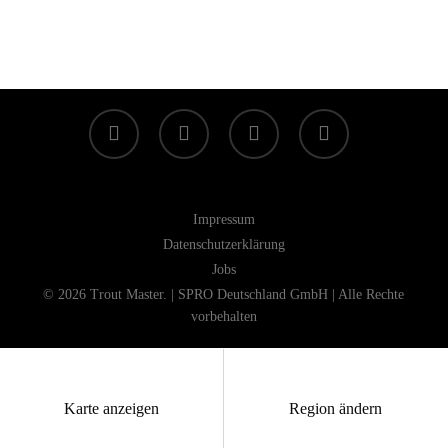
facebook
linkedin
youtube
instagram
Impressum
Datenschutzerklärung
Jobs
© 2026 Trout Master. | SPRO Deutschland GmbH | Alle Rechte
vorbehalten
Karte anzeigen
Region ändern