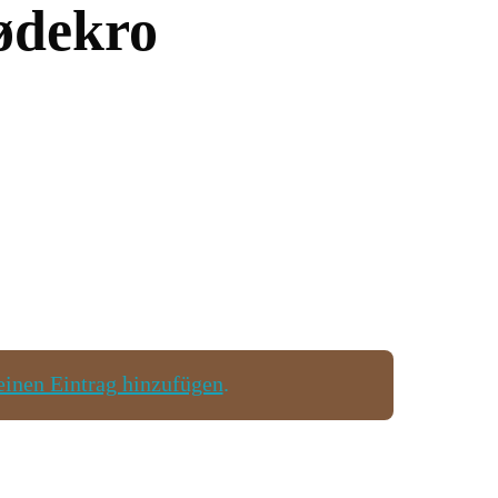
ødekro
einen Eintrag hinzufügen
.