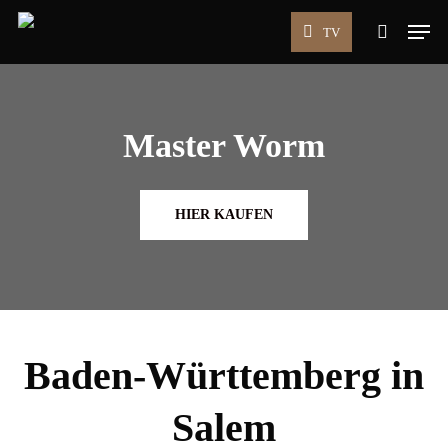
Skip
Men
TV
to
search
main
content
Master Worm
HIER KAUFEN
Baden-Württemberg in
Salem