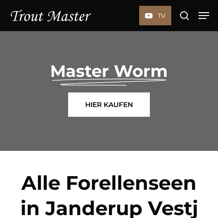
Skip
Menu
Men
TV
to
search
main
content
Master Worm
HIER KAUFEN
Alle Forellenseen
in Janderup Vestj